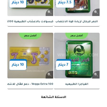
8
دينار
5
دينار
ي للسيدات spanish fly
جل مؤخر للقذف قوي جدا وفعال
أفضل سعر
أفضل سعر
6
دينار
8
دينار
الاسئلة الشائعة
يادة الشهوه للسيدات والرجال
منشط جنسي للسيدات بلو وزارد blue wizard