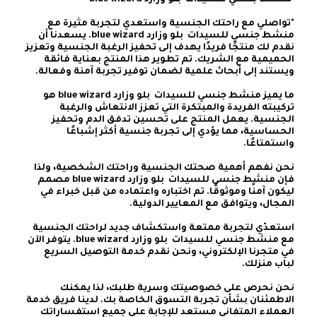
"تواصلي مع راحتك الجنسية واستعدي لتجربة مثيرة مع 
منشط جنسي للسيدات  بلو وزارد blue wizard. يسعدنا أن 
نقدم لك منتجًا فريدًا يهدف إلى تحفيز الرغبة الجنسية وتعزيز 
الحميمية مع الشريك. تم تطوير هذا المنتج بعناية فائقة 
ما يميز منشط جنسي للسيدات  بلو وزارد blue wizard هو 
تركيبته الفريدة والمبتكرة التي تعزز الانتعاش والرغبة 
الجنسية. يعمل المنتج على تحسين تدفق الدم وتحفيز 
الحساسية، مما يؤدي إلى تجربة جنسية أكثر إشباعًا 
نحن نفهم أهمية صحتك الجنسية وراحتك الشخصية، ولذا 
فإن منشط جنسي للسيدات  بلو وزارد blue wizard مصمم 
ليكون آمنًا وموثوقًا. تم اختباره واعتماده من قبل خبراء في 
استعدّي لتجربة ممتعة واستكشاف جديد لراحتك الجنسية 
مع منشط جنسي للسيدات  بلو وزارد blue wizard. يتوفر الآن 
في متجرنا الإلكتروني، ونحن نقدم خدمة التوصيل السريع 
نحن نحرص على خصوصيتك وسرية طلبك، لذا يمكنك 
الاطمئنان بشأن تجربة التسوق الخاصة بك. لدينا فريق خدمة 
العملاء المتفاني مستعد للإجابة على جميع استفساراتك 