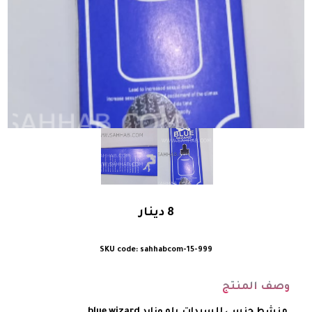
8
دينار
sahhabcom-15-999
وصف المنتج