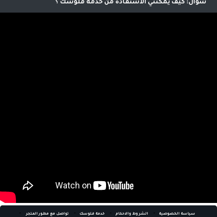
للموقع لنتمكن من معرفة اصدقائك ومعارفك واحتساب عمولة على
كيف يمكنني الاستفادة من خدمة فلوسك
امشترياتهم حيث يمكنك صرفها نقدا من خلالنا
اي عميل يمكنه الاستفاده من هذه الخدمه الرائعه التي تؤمن لك
دخل اضافي .
-
-
-
-
سياسة الخصوصية
الشروط والاحكام
خدمة فلوسك
تواصل مع مطور المتجر