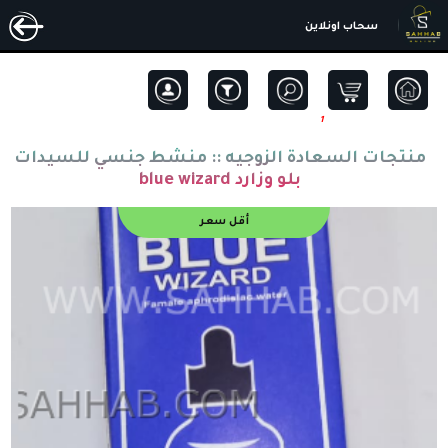
سحاب اونلاين
1
منتجات السعادة الزوجيه ::
منشط جنسي للسيدات
بلو وزارد blue wizard
أقل سعر