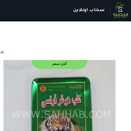
سحاب اونلاين
من
أقل سعر