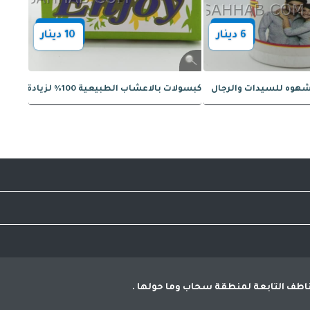
10
دينار
10
دينار
بخاخ
Veqqa Extra 100 – دعم فعّال للانتصاب
أفضل سعر
التسوق ولا حاجة لاهدار المزيد من الوقت والجهد
للمناطف التابعة لمنطقة سحاب وما حولها