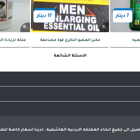
5
دينار
الاسئلة الشائعة
ي وتأخير القذف
ل مؤخر للقذف قوي جدا وفعال
مؤخر قذف القرش 
فيضات
أفضل سعر
25.000
ير العالميه وذلك من خلال واجهه سهلة الاستخدام تجعلك تشعر بمتعة 
الى تسوق آمن خالي من الاحتيال
 كسب ثقة العميل والتاكد من المشتريات قبل الدفع
لتوصيل الى جميع انحاء المملكه الاردنيه الهاشميه , لدينا اسعار خاصة 