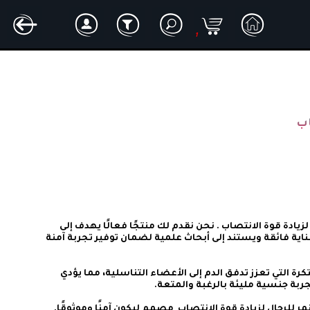
1
اب
"ابنِ الثقة بنفسك واستعد لتجربة جنسية ممتازة مع النمر للرجال لزيادة قوة الانتصاب . نحن نقدم لك منتجًا فعالًا يهدف إلى 
زيادة قوة الانتصاب وتعزيز أداءك الجنسي. تم تطوير هذا المنتج بعناية فائقة ويستند إلى أبحاث علمية لضمان توفير تجربة آمنة 
ما يميز النمر للرجال لزيادة قوة الانتصاب  هو تركيبته الفريدة والمبتكرة التي تعزز تدفق الدم إلى الأعضاء التناسلية، مما يؤدي 
نحن نفهم أهمية صحتك الجنسية وراحتك الشخصية، ولذا فإن النمر للرجال لزيادة قوة الانتصاب  مصمم ليكون آمنًا وموثوقًا. 