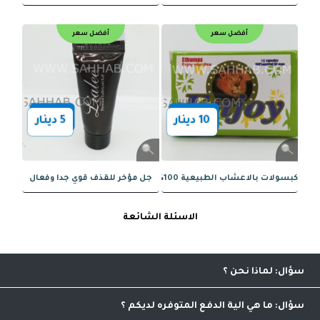
2
دينار
10
دينار
صان – لتأخير القذف وزيادة التحكم
Veqqa Extra 100 – دعم فعّال للانتصاب
أفضل سعر
أفضل سعر
الاسئلة الشائعة
40
دينار
2
دينار
لماذا نحن
إضافة نوعيه مميزه للخدمات التسويقية ضمن اعلى المعايير
العالميه وذلك من خلال واجهه سهلة الاستخدام تجعلك تشعر بمتعة
ما هي الية الدفع المتوفره لديكم
التسوق ولا حاجة لاهدار المزيد من الوقت والجهد