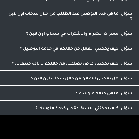
لا يمكنك ارجاع الطلب بعد المعاينه والاستلام , لكن يمكنك
رفض الطلب خلال تواجد الكابتن قبل استلامه رسميا
ما هي مدة التوصيل عند الطللب من خلال سحاب اون لاين
مدة التوصيل لدينا تبدأ من ساعه تصل الى 48 ساعه كحد اقصى
مميزات الشراء والاشتراك في سحاب اون لاين
مقارنة الاسعار والاصناف من مكان واحد
كيف يمكنني العمل من خلالكم في خدمة التوصيل
يمكنك التواصل مع عمليات التوصيل من خلال الرقم
0798986563 لاضافة ميزات التوصيل الى حسابك بعد استفاء الشروط
كيف يمكنني عرض بضاعتي من خلالكم لزيادة مبيعاتي
اللازمة للاشتراك
من خلال الاتصال على الرقم التالي 0798986563 يمكنك الاشتراك
بعد استيفاء شروط الاشتراك
هل يمكنني الاعلان من خلال سحاب اون لاين
نعم يمكنك الاعلان من خلالنا , يمكنك التواصل على الرقم
0798986563 للمزيد من العلومات
ما هي خدمة فلوسك
تمكنك من ترويج منجاتنا من خلال مشاركة رابط خاص بك
للموقع لنتمكن من معرفة اصدقائك ومعارفك واحتساب عمولة على
كيف يمكنني الاستفادة من خدمة فلوسك
امشترياتهم حيث يمكنك صرفها نقدا من خلالنا
اي عميل يمكنه الاستفاده من هذه الخدمه الرائعه التي تؤمن لك
دخل اضافي .