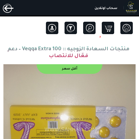
سحاب اونلاين
1
منتجات السعادة الزوجيه ::
Veqqa Extra 100 – دعم
فعّال للانتصاب
أقل سعر