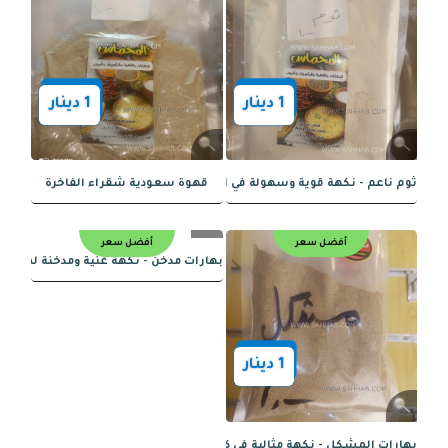
1
دينار
1
دينار
فلافل اكسترا - نكهة استثنائية لمذاق رائع
بهارات محاشي - نكهة غنية لأطباق لذيذة
أفضل سعر
أفضل سعر
1
دينار
1
دينار