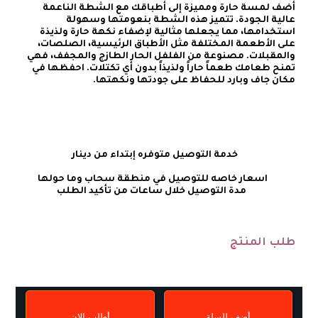
أضف لمسة حارة ومميزة إلى أطباقك مع الشطة الناعمة 
عالية الجودة. تتميز هذه الشطة بنعومتها وسهولة 
استخدامها، مما يجعلها مثالية لإضفاء نكهة حارة ولذيذة 
على الأطعمة المختلفة مثل الأطباق الرئيسية، الصلصات، 
والمقبلات. مصنوعة من الفلفل الحار الطازج والمجفف، فهي 
تمنح طعامك طعماً حاراً ولذيذاً بدون أي تكتلات. احفظها في 
    خدمة التوصيل متوفره إبتداء من دينار
طلب المنتج
أضف للسلة
أطلب الان