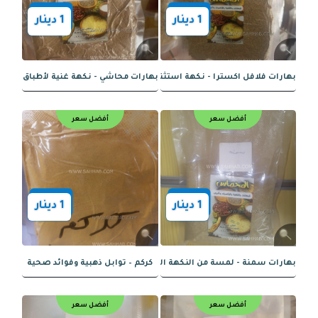
 شاورما الدجاج - نكهة شاورما أصلية بكل سهولة
فانيليا طبيعية خالصة – نكهة فاخرة وجودة
أفضل سعر
أفضل سعر
1
دينار
1
دينار
لتاكو الفريدة: تجربة مميزة ومتوازنة
بهارات البرياني – نكهة فريدة وعميقة
أفضل سعر
أفضل سعر