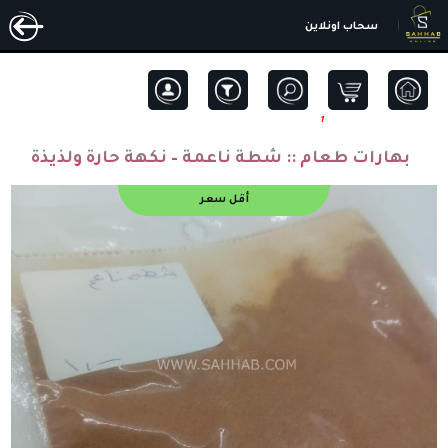
سحاب اونلاين
1
بهارات طعام ::
شطة ناعمة – نكهة حارة ولذيذة
أقل سعر