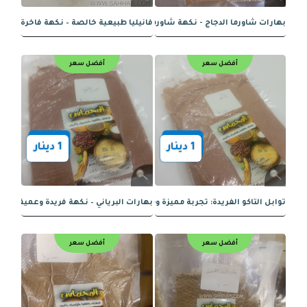
1
دينار
1
دينار
مشاوي - النكهة المثالية للشيّ والتوابل
فستق ني - نكهة غنية ومقرمشة
أفضل سعر
أفضل سعر
1
دينار
0.75
دينار