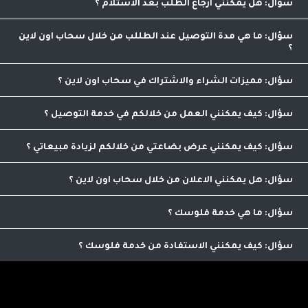
العميل لمتابعة جميع الطلبات والتاكد منها
هل يمكنني ارجاع الطلب بعد الاستلام
التلجرام اسفل الصفحة بعد تنزيل برنامج التلجرام من خلال المتجر
1
دينار
لا يمكنك ارجاع الطلب بعد المعاينه والاستلام , لكن يمكنك
رفض الطلب خلال تواجد الكابتن قبل استلامه رسميا
ما هي مدة التوصيل عند الطللب من خلال سحاب اون لاين
مدة التوصيل لدينا تبدأ من ساعه تصل الى 48 ساعه كحد اقصى
مميزات الشراء والاشتراك في سحاب اون لاين
سحلب – مشروب دافئ ومغذي
مقارنة الاسعار والاصناف من مكان واحد
كيف يمكنني العمل من خلالكم في خدمة التوصيل
يمكنك التواصل مع عمليات التوصيل من خلال الرقم
0798986563 لاضافة ميزات التوصيل الى حسابك بعد استفاء الشروط
كيف يمكنني عرض بضاعتي من خلالكم لزيادة مبيعاتي
اللازمة للاشتراك
من خلال الاتصال على الرقم التالي 0798986563 يمكنك الاشتراك
بعد استيفاء شروط الاشتراك
هل يمكنني الاعلان من خلال سحاب اون لاين
نعم يمكنك الاعلان من خلالنا , يمكنك التواصل على الرقم
0798986563 للمزيد من العلومات
ما هي خدمة فلوسك
تمكنك من ترويج منجاتنا من خلال مشاركة رابط خاص بك
للموقع لنتمكن من معرفة اصدقائك ومعارفك واحتساب عمولة على
كيف يمكنني الاستفادة من خدمة فلوسك
امشترياتهم حيث يمكنك صرفها نقدا من خلالنا
اي عميل يمكنه الاستفاده من هذه الخدمه الرائعه التي تؤمن لك
دخل اضافي .