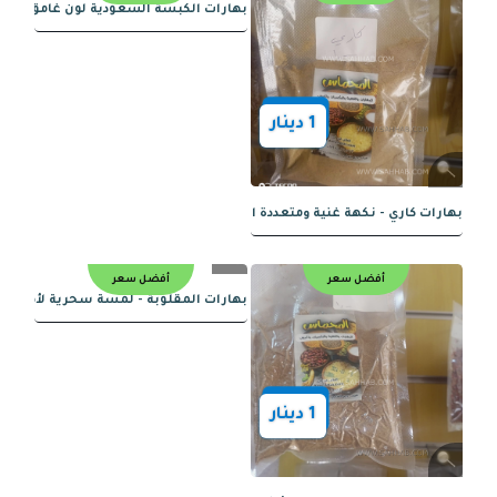
أفضل سعر
أفضل سعر
بهارات الكبسة الهندية لون فاتح حار نار
1
دينار
 شيش طاووق - نكهة رائعة ومثالية للشواء
أفضل سعر
أفضل سعر