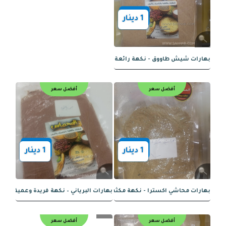
1
دينار
البروستد الحار - نكهة حارة ومثيرة
بهارات بخاري - نكهة غنية وأصيلة
أفضل سعر
أفضل سعر
الكبسة الهندية لون غامق حار نار
1
دينار
1
دينار
بهارات سمك - نكهة مميزة تعزز طعم ا