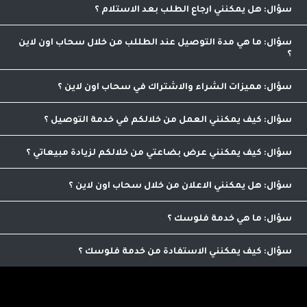
العميل لمتابعة جميع الطلبات والتاكد منها
هل يمكنني ارجاع الطلب بعد الاستلام
التلجرام اسفل الصفحة بعد تنزيل برنامج التلجرام من خلال المتجر
1
دينار
لا يمكنك ارجاع الطلب بعد المعاينه والاستلام , لكن يمكنك
رفض الطلب خلال تواجد الكابتن قبل استلامه رسميا
ما هي مدة التوصيل عند الطللب من خلال سحاب اون لاين
مدة التوصيل لدينا تبدأ من ساعه تصل الى 48 ساعه كحد اقصى
مميزات الشراء والاشتراك في سحاب اون لاين
بهارات أوزي - نكهة غنية وتوازن مثالي
مقارنة الاسعار والاصناف من مكان واحد
كيف يمكنني العمل من خلالكم في خدمة التوصيل
يمكنك التواصل مع عمليات التوصيل من خلال الرقم
0798986563 لاضافة ميزات التوصيل الى حسابك بعد استفاء الشروط
كيف يمكنني عرض بضاعتي من خلالكم لزيادة مبيعاتي
اللازمة للاشتراك
من خلال الاتصال على الرقم التالي 0798986563 يمكنك الاشتراك
بعد استيفاء شروط الاشتراك
هل يمكنني الاعلان من خلال سحاب اون لاين
نعم يمكنك الاعلان من خلالنا , يمكنك التواصل على الرقم
0798986563 للمزيد من العلومات
ما هي خدمة فلوسك
تمكنك من ترويج منجاتنا من خلال مشاركة رابط خاص بك
للموقع لنتمكن من معرفة اصدقائك ومعارفك واحتساب عمولة على
كيف يمكنني الاستفادة من خدمة فلوسك
امشترياتهم حيث يمكنك صرفها نقدا من خلالنا
اي عميل يمكنه الاستفاده من هذه الخدمه الرائعه التي تؤمن لك
دخل اضافي .