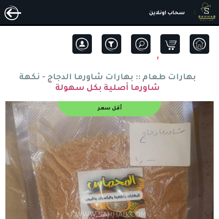
سحاب اونلاين
1
بهارات طعام ::
بهارات شاورما الدجاج - نكهة
شاورما أصلية بكل سهولة
أقل سعر