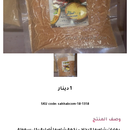
1
دينار
sahhabcom-18-1318
وصف المنتج