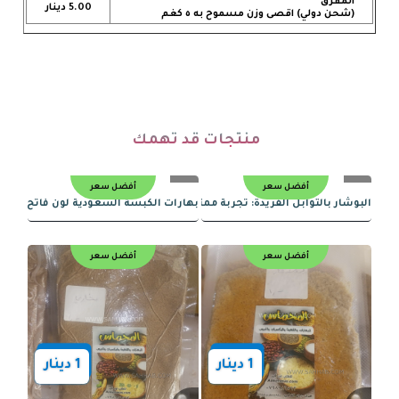
المفرق
5.00 دينار
(شحن دولي) اقصى وزن مسموح به ٥ كغم
منتجات قد تهمك