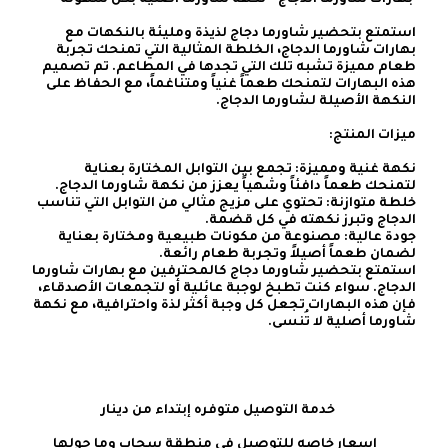
استمتع بتحضير شاورما دجاج لذيذة ومليئة بالنكهات مع 
بهارات شاورما الدجاج، الخلطة المثالية التي تمنحك تجربة 
طعام مميزة تشبه تلك التي تجدها في المطاعم. تم تصميم 
هذه البهارات لتمنحك طعماً غنياً ومتناغماً، مع الحفاظ على 
نكهة غنية ومميزة: تجمع بين التوابل المختارة بعناية 
خلطة متوازنة: تحتوي على مزيج مثالي من التوابل التي تناسب 
جودة عالية: مصنوعة من مكونات طبيعية ومختارة بعناية 
استمتع بتحضير شاورما دجاج كالمحترفين مع بهارات شاورما 
الدجاج. سواء كنت تطبخ لوجبة عائلية أو لتجمعات الأصدقاء، 
فإن هذه البهارات تجعل كل وجبة أكثر لذة واحترافية، مع نكهة 
شاورما أصلية لا تُنسى.
    خدمة التوصيل متوفره إبتداء من دينار