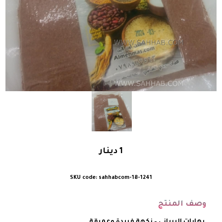
1
دينار
sahhabcom-18-1241
وصف المنتج