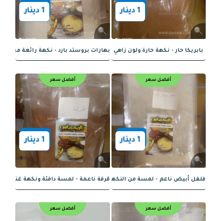
أفضل سعر
أفضل سعر
1
دينار
1
دينار
ن - نكهة غنية وقوام مميز
بهارات محاشي اكسترا - نكهة مكثفة وتج
أفضل سعر
أفضل سعر