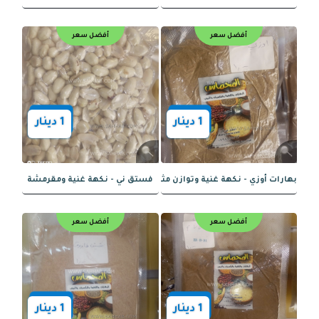
بيض ناعم - لمسة من النكهة الدقيقة
قرفة ناعمة - لمسة دافئة ونكهة غنية
أفضل سعر
أفضل سعر
1
دينار
1
دينار
فلافل اكسترا - نكهة استثنائية لمذاق رائع
بهارات تكا الدجاج – نكهة غنية وتعزيز مث
أفضل سعر
أفضل سعر