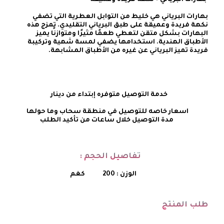
بهارات البرياني هي خليط من التوابل العطرية التي تضفي 
نكهة فريدة وعميقة على طبق البرياني التقليدي. تمزج هذه 
البهارات بشكل متقن لتعطي طعمًا مثيرًا ومتوازنًا يميز 
الأطباق الهندية. استخدامها يضفي لمسة شهية وتركيبة 
فريدة تميز البرياني عن غيره من الأطباق المشابهة.
    خدمة التوصيل متوفره إبتداء من دينار
تفاصيل الحجم :
الوزن : 200
كغم
طلب المنتج