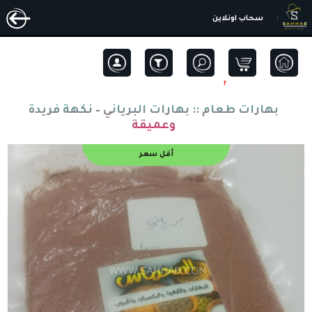
سحاب اونلاين
1
بهارات طعام ::
بهارات البرياني – نكهة فريدة
وعميقة
أقل سعر