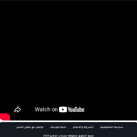
اي عميل يمكنه الاستفاده من هذه الخدمه الرائعه التي تؤمن لك
دخل اضافي .
-
-
-
-
سياسة الخصوصية
الشروط والاحكام
خدمة فلوسك
تواصل مع مطور المتجر
جميع الحقوق محفوظه لسحاب اونلاين 2023