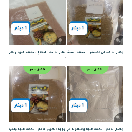
1
دينار
1
دينار
ا حار - نكهة حارة ولون زاهي
بهارات بروستد بارد - نكهة رائعة مع لم
أفضل سعر
أفضل سعر
1
دينار
1
دينار