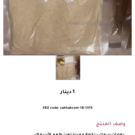
1
دينار
sahhabcom-18-1319
وصف المنتج