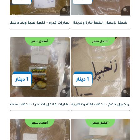
ني - نكهة غنية ومقرمشة
كربونات الصوديوم - منظم حموضة ومرفع
أفضل سعر
أفضل سعر
1
دينار
1
دينار
 المشكل - نكهة مثالية في كل رشّة
بهارات فاهيتا حار - لمسة من الإثارة في
أفضل سعر
أفضل سعر