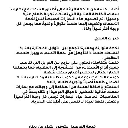
أضف لمسة من النكهة الرائعة إلى أطباق السمك مع بهارات 
سمك، الخلطة المثالية التي تمنحك تجربة طعام غنية 
ومميزة. تم تصميم هذه البهارات خصيصاً لتبرز نكهة 
الأسماك وتضيف إليها طعماً متوازناً وغنياً، مما يجعل كل 
نكهة متوازنة ومميزة: تجمع بين التوابل المختارة بعناية 
لتمنحك طعماً دافئاً يعزز من نكهة الأسماك ويبرز طعمها 
خلطة متكاملة: تحتوي على مزيج من التوابل التي تناسب 
جميع أنواع الأسماك، من المشوية إلى المقليه، مما يجعلها 
جودة عالية: مصنوعة من مكونات طبيعية ومختارة بعناية 
استمتع بإضافة لمسة من الفخامة إلى وجباتك مع بهارات 
سمك. مثالية لتحضير الأطباق اليومية أو لتقديمها في 
المناسبات الخاصة، هذه البهارات تجعل كل وجبة أكثر تميزاً 
وتضفي نكهة لذيذة لا تُنسى على أطباقك البحرية.
    خدمة التوصيل متوفره إبتداء من دينار