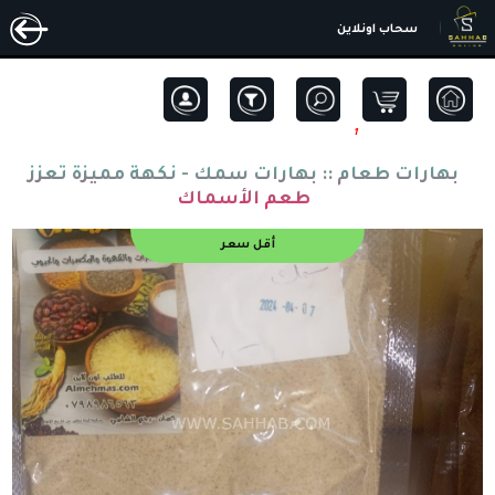
سحاب اونلاين
1
بهارات طعام ::
بهارات سمك - نكهة مميزة تعزز
طعم الأسماك
أقل سعر