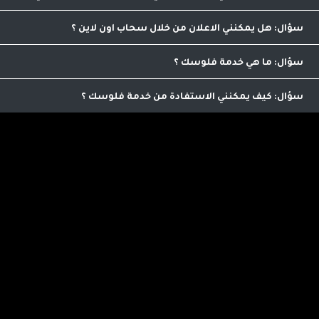
اللازمة للاشتراك
من خلال الاتصال على الرقم التالي 0798986563 يمكنك الاشتراك
بعد استيفاء شروط الاشتراك
هل يمكنني الاعلان من خلال سحاب اون لاين
نعم يمكنك الاعلان من خلالنا , يمكنك التواصل على الرقم
0798986563 للمزيد من العلومات
ما هي خدمة فلوسك
تمكنك من ترويج منجاتنا من خلال مشاركة رابط خاص بك
للموقع لنتمكن من معرفة اصدقائك ومعارفك واحتساب عمولة على
كيف يمكنني الاستفادة من خدمة فلوسك
امشترياتهم حيث يمكنك صرفها نقدا من خلالنا
اي عميل يمكنه الاستفاده من هذه الخدمه الرائعه التي تؤمن لك
دخل اضافي .