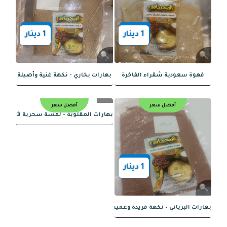
1
دينار
1
دينار
اعمة – نكهة حارة ولذيذة
بهارات قدره - نكهة غنية ودفء مطبوخ
أفضل سعر
أفضل سعر
1
دينار
1
دينار