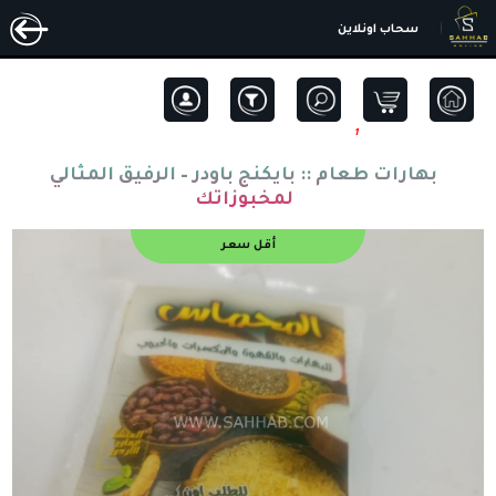
سحاب اونلاين
1
بهارات طعام ::
بايكنج باودر – الرفيق المثالي
لمخبوزاتك
أقل سعر