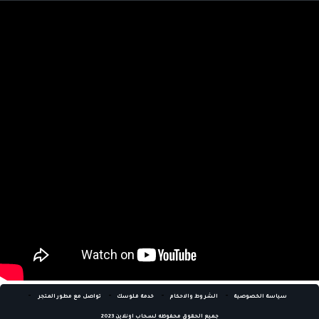
اي عميل يمكنه الاستفاده من هذه الخدمه الرائعه التي تؤمن لك
دخل اضافي .
-
-
-
-
سياسة الخصوصية
الشروط والاحكام
خدمة فلوسك
تواصل مع مطور المتجر
جميع الحقوق محفوظه لسحاب اونلاين 2023