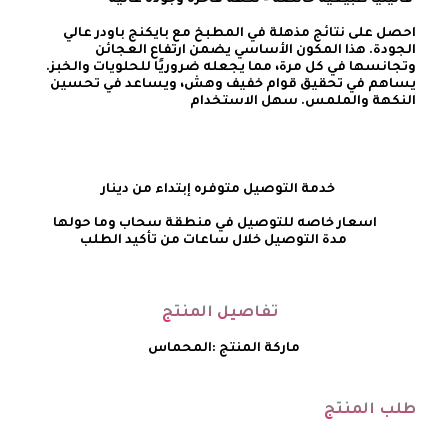
احصل على نتائج مذهلة في المطبخ مع بايكنج باودر عالي 
الجودة. هذا المكون الأساسي يضمن ارتفاع العجائن 
وتجانسها في كل مرة، مما يجعله ضروريًا للحلويات والخبز. 
يساهم في تحقيق قوام خفيف وهش، ويساعد في تحسين 
النكهة والملمس. سهل الاستخدام
    خدمة التوصيل متوفره إبتداء من دينار
تفاصيل المنتج
ماركة المنتج :المحماس
طلب المنتج