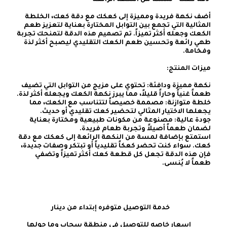
أضف نكهة فريدة ومميزة إلى كعكك مع دقة كعك، الخلطة 
المثالية التي تجمع بين التوابل المختارة بعناية لتعزيز طعم 
الكعك وجعله أكثر تميزاً. تم تصميم هذه الدقة لتمنحك تجربة 
طهي رائعة وتحسين طعم الكعك التقليدي ليصبح أكثر لذة 
نكهة مميزة ودافئة: تحتوي على مزيج من التوابل التي تضيف 
خلطة متوازنة: مصممة خصيصاً لتتناسب مع الكعك، مما 
جودة عالية: مصنوعة من مكونات طبيعية ومختارة بعناية 
استمتع بإضافة لمسة من النكهة الرائعة إلى كعكك مع دقة 
كعك. سواء كنت تحضر كعكاً تقليدياً أو تبتكر وصفات جديدة، 
فإن هذه الدقة تجعل كل قطعة كعك أكثر تميزاً وتضفي 
طعماً لا يُنسى.
    خدمة التوصيل متوفره إبتداء من دينار