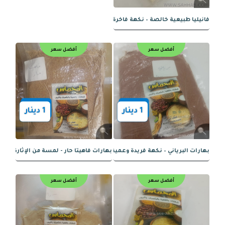
أفضل سعر
أفضل سعر
1
دينار
1
دينار
1
دينار
عمة - لمسة دافئة ونكهة غنية
بهارات شاورما الدجاج - نكهة شاورما أص
أفضل سعر
أفضل سعر
جوز هند خشن - نكهة غنية وقوام مميز