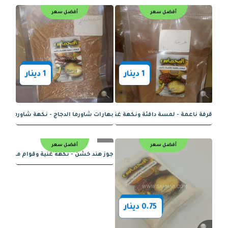
أفضل سعر
أفضل سعر
1
دينار
1
دينار
أسود حب الطبيعي العضوي
العصفر - نكهة ولون طبيعي