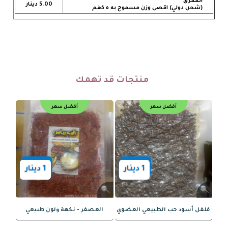
المفرق
5.00 دينار
(شحن دولي) اقصى وزن مسموح به ٥ كغم
منتجات قد تهمك