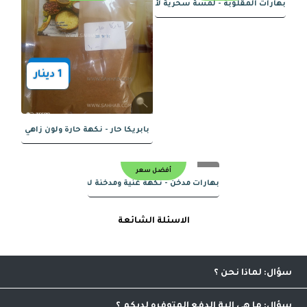
البرياني – نكهة فريدة وعميقة
بهارات فاهيتا حار - لمسة من الإثارة في
أفضل سعر
أفضل سعر
1
دينار
1
دينار
باودر – الرفيق المثالي لمخبوزاتك
قهوة سعودية شقراء الفاخرة
الاسئلة الشائعة
أفضل سعر
أفضل سعر
لماذا نحن
إضافة نوعيه مميزه للخدمات التسويقية ضمن اعلى المعايير
العالميه وذلك من خلال واجهه سهلة الاستخدام تجعلك تشعر بمتعة
ما هي الية الدفع المتوفره لديكم