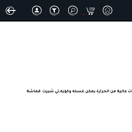
1
تي شيرت  قماشة بولو خشن كحلي رجالي قماشة قوية تتحمل درجات عالية من الحرارة يمكن غسله وكويه,تي شيرت  قماشة 