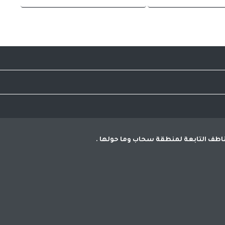
شن رجالي
تي شيرت اسود فاتح رجالي
تخفيضات
3.000
3.000
التسوق ولا حاجة لاهدار المزيد من الوقت والجهد
للمناطف التابعة لمنطقة سحاب وما حولها
2
دينار
2
دينار
 بني رجالي
تي شيرت اوف وايت قماشة بولو رجالي