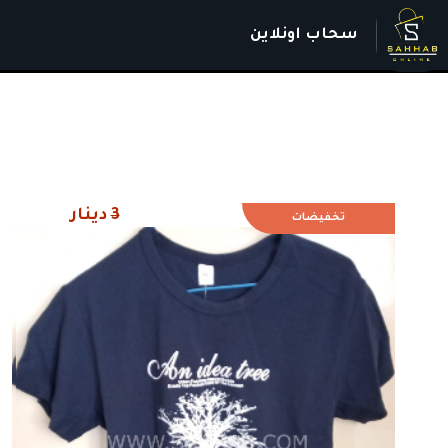
سحاب اونلاين
3
دينار
تخفيضات