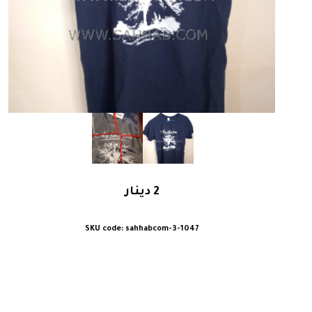
2
دينار
sahhabcom-3-1047