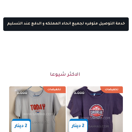
خدمة التوصيل متوفره لجميع انحاء المملكه و الدفع عند التسليم
دينار
دينار
2
2
رت قماشة بولو خشن رجالي
تي شيرت قماشة بولو خشن بني رجالي
الاكثر شيوعا