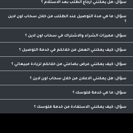
العميل لمتابعة جميع الطلبات والتاكد منها
هل يمكنني ارجاع الطلب بعد الاستلام
التلجرام اسفل الصفحة بعد تنزيل برنامج التلجرام من خلال المتجر
لا يمكنك ارجاع الطلب بعد المعاينه والاستلام , لكن يمكنك
رفض الطلب خلال تواجد الكابتن قبل استلامه رسميا
ما هي مدة التوصيل عند الطللب من خلال سحاب اون لاين
مدة التوصيل لدينا تبدأ من ساعه تصل الى 48 ساعه كحد اقصى
مميزات الشراء والاشتراك في سحاب اون لاين
مقارنة الاسعار والاصناف من مكان واحد
كيف يمكنني العمل من خلالكم في خدمة التوصيل
يمكنك التواصل مع عمليات التوصيل من خلال الرقم
0798986563 لاضافة ميزات التوصيل الى حسابك بعد استفاء الشروط
كيف يمكنني عرض بضاعتي من خلالكم لزيادة مبيعاتي
اللازمة للاشتراك
من خلال الاتصال على الرقم التالي 0798986563 يمكنك الاشتراك
بعد استيفاء شروط الاشتراك
هل يمكنني الاعلان من خلال سحاب اون لاين
نعم يمكنك الاعلان من خلالنا , يمكنك التواصل على الرقم
0798986563 للمزيد من العلومات
ما هي خدمة فلوسك
تمكنك من ترويج منجاتنا من خلال مشاركة رابط خاص بك
للموقع لنتمكن من معرفة اصدقائك ومعارفك واحتساب عمولة على
كيف يمكنني الاستفادة من خدمة فلوسك
امشترياتهم حيث يمكنك صرفها نقدا من خلالنا
اي عميل يمكنه الاستفاده من هذه الخدمه الرائعه التي تؤمن لك
دخل اضافي .