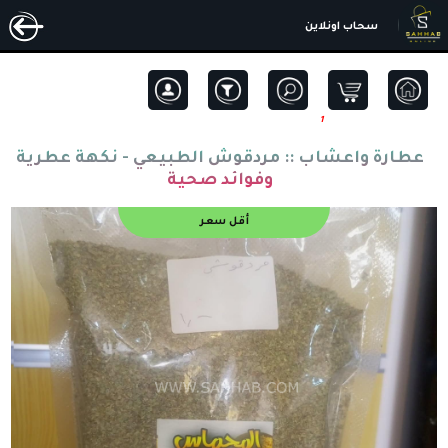
سحاب اونلاين
1
عطارة واعشاب ::
مردقوش الطبيعي - نكهة عطرية
وفوائد صحية
أقل سعر