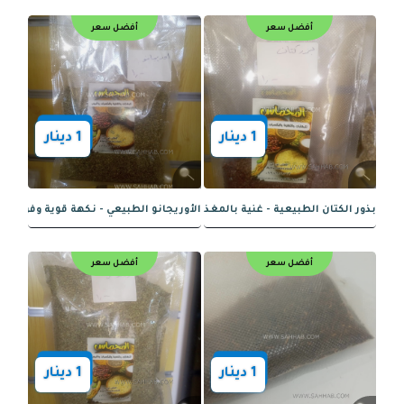
1
دينار
1
دينار
الحب الطبيعي - نكهة عميقة وفوائد صحية
نبات السنا المكي – فوائد صحية ونبات تق
أفضل سعر
أفضل سعر
1
دينار
1
دينار