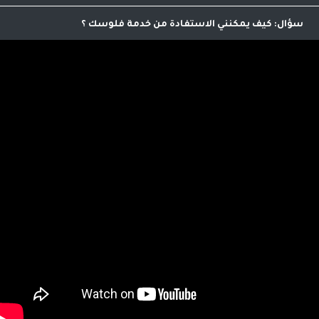
تمكنك من ترويج منجاتنا من خلال مشاركة رابط خاص بك
للموقع لنتمكن من معرفة اصدقائك ومعارفك واحتساب عمولة على
كيف يمكنني الاستفادة من خدمة فلوسك
امشترياتهم حيث يمكنك صرفها نقدا من خلالنا
اي عميل يمكنه الاستفاده من هذه الخدمه الرائعه التي تؤمن لك
دخل اضافي .