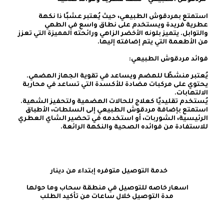
استمتع بمردقوش الطبيعي، حيث يُعتبر عشبًا ذا نكهة 
عطرية فريدة ويستخدم على نطاق واسع في الطهي 
والتوابل. يتميز بلونه الأخضر الزاهي ورائحته المميزة التي تعزز 
يحتوي على مركبات مضادة للأكسدة التي تساعد في محاربة 
استمتع بإضافة مردقوش الطبيعي إلى السلطات، الأطباق 
الرئيسية، الشوربات، أو استخدمه في تحضير الشاي العطري 
للاستفادة من فوائده الصحية والنكهة الرائعة.
    خدمة التوصيل متوفره إبتداء من دينار