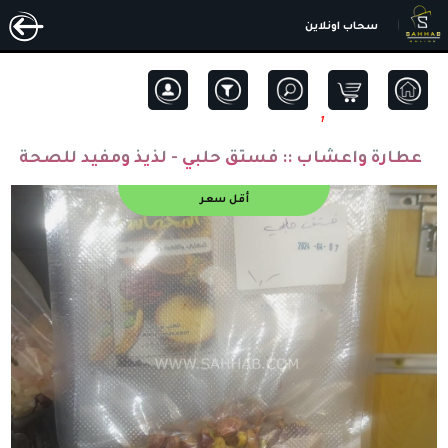
سحاب اونلاين
1
عطارة واعشاب ::
فستق حلبي - لذيذ ومفيد للصحة
أقل سعر