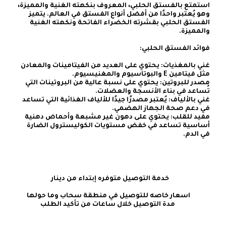
استمتع بالفستق الحلبي، المعروف بنكهته الغنية والمميزة، 
وهو يُعتبر واحدًا من أفضل أنواع الفستق في العالم. يتميز 
الفستق الحلبي بقشرته الخضراء الفاتحة ونكهته الغنية 
غني بالمغذيات: يحتوي على العديد من الفيتامينات والمعادن 
مصدر للبروتين: يحتوي على نسبة عالية من البروتينات التي 
غني بالألياف: يُعتبر مصدرًا جيدًا للألياف الغذائية التي تساعد 
مفيد للقلب: يحتوي على دهون غير مشبعة وأحماض دهنية 
أساسية تساعد في خفض مستويات الكوليسترول الضارة 
في الدم.
    خدمة التوصيل متوفره إبتداء من دينار