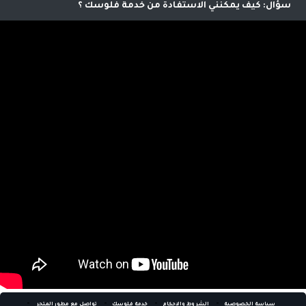
للموقع لنتمكن من معرفة اصدقائك ومعارفك واحتساب عمولة على
كيف يمكنني الاستفادة من خدمة فلوسك
امشترياتهم حيث يمكنك صرفها نقدا من خلالنا
اي عميل يمكنه الاستفاده من هذه الخدمه الرائعه التي تؤمن لك
دخل اضافي .
-
-
-
-
سياسة الخصوصية
الشروط والاحكام
خدمة فلوسك
تواصل مع مطور المتجر