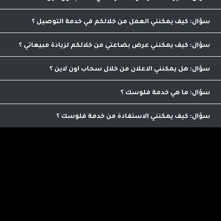
مقارنة الاسعار والاصناف من مكان واحد
كيف يمكنني العمل من خلالكم في خدمة التوصيل
يمكنك التواصل مع عمليات التوصيل من خلال الرقم
0798986563 لاضافة ميزات التوصيل الى حسابك بعد استفاء الشروط
كيف يمكنني عرض بضاعتي من خلالكم لزيادة مبيعاتي
اللازمة للاشتراك
من خلال الاتصال على الرقم التالي 0798986563 يمكنك الاشتراك
بعد استيفاء شروط الاشتراك
هل يمكنني الاعلان من خلال سحاب اون لاين
نعم يمكنك الاعلان من خلالنا , يمكنك التواصل على الرقم
0798986563 للمزيد من العلومات
ما هي خدمة فلوسك
تمكنك من ترويج منجاتنا من خلال مشاركة رابط خاص بك
للموقع لنتمكن من معرفة اصدقائك ومعارفك واحتساب عمولة على
كيف يمكنني الاستفادة من خدمة فلوسك
امشترياتهم حيث يمكنك صرفها نقدا من خلالنا
اي عميل يمكنه الاستفاده من هذه الخدمه الرائعه التي تؤمن لك
دخل اضافي .