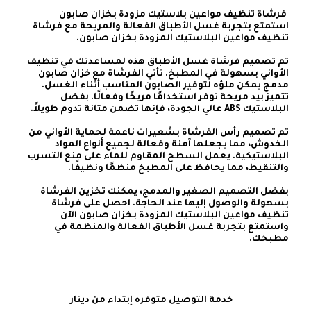
استمتع بتجربة غسل الأطباق الفعالة والمريحة مع فرشاة 
تم تصميم فرشاة غسل الأطباق هذه لمساعدتك في تنظيف 
الأواني بسهولة في المطبخ. تأتي الفرشاة مع خزان صابون 
مدمج يمكن ملؤه لتوفير الصابون المناسب أثناء الغسل. 
تتميز بيد مريحة توفر استخدامًا مريحًا وفعالًا. بفضل 
تم تصميم رأس الفرشاة بشعيرات ناعمة لحماية الأواني من 
الخدوش، مما يجعلها آمنة وفعالة لجميع أنواع المواد 
البلاستيكية. يعمل السطح المقاوم للماء على منع التسرب 
بفضل التصميم الصغير والمدمج، يمكنك تخزين الفرشاة 
بسهولة والوصول إليها عند الحاجة. احصل على فرشاة 
تنظيف مواعين البلاستيك المزودة بخزان صابون الآن 
واستمتع بتجربة غسل الأطباق الفعالة والمنظمة في 
مطبخك.
    خدمة التوصيل متوفره إبتداء من دينار