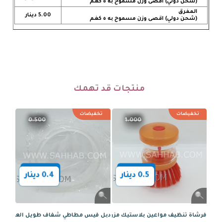
(شحن دولي) اقصى وزن مسموح به ٥ كغم
المفرق
5.00 دينار
(شحن دولي) اقصى وزن مسموح به ٥ كغم
منتجات قد تهمك