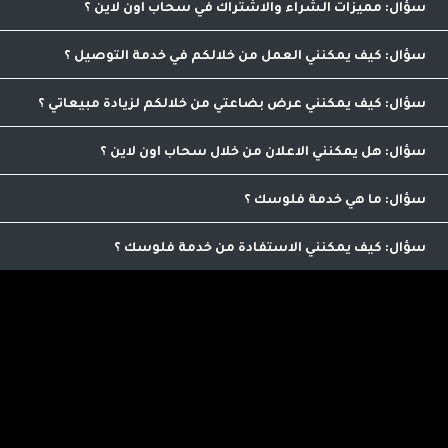
مميزات الشراء والاشتراك في سحاب اون لاين
مقارنة الاسعار والاصناف من مكان واحد
كيف يمكنني العمل من خلالكم في خدمة التوصيل
يمكنك التواصل مع عمليات التوصيل من خلال الرقم
0798986563 لاضافة ميزات التوصيل الى حسابك بعد استفاء الشروط
كيف يمكنني عرض بضاعتي من خلالكم لزيادة مبيعاتي
اللازمة للاشتراك
من خلال الاتصال على الرقم التالي 0798986563 يمكنك الاشتراك
بعد استيفاء شروط الاشتراك
هل يمكنني الاعلان من خلال سحاب اون لاين
نعم يمكنك الاعلان من خلالنا , يمكنك التواصل على الرقم
0798986563 للمزيد من العلومات
ما هي خدمة فلوسك
تمكنك من ترويج منجاتنا من خلال مشاركة رابط خاص بك
للموقع لنتمكن من معرفة اصدقائك ومعارفك واحتساب عمولة على
كيف يمكنني الاستفادة من خدمة فلوسك
امشترياتهم حيث يمكنك صرفها نقدا من خلالنا
اي عميل يمكنه الاستفاده من هذه الخدمه الرائعه التي تؤمن لك
دخل اضافي .