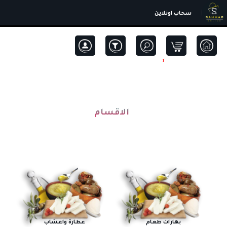
سحاب اونلاين
1
الاقسام
بهارات طعام
عطارة واعشاب