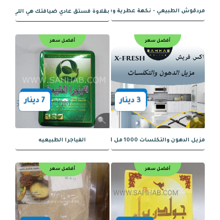
17
دينار
2
دينار
العضو الذكري قوة مضاعفة
زيت الحصان – لتأخير القذف وزيادة التحكم
تخفيضات
أفضل سعر
5.600
1
دينار
4.48
دينار
 الطبيعي - نكهة عطرية وفوائد صحية
بقلاوة فستق عادي ضيافتك هي اللي بتحلّي