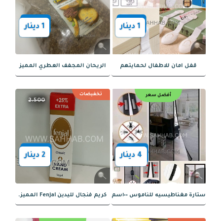
أفضل سعر
أفضل سعر
1
دينار
1
دينار
 امان للاطفال لحمايتهم
الريحان المجفف العطري المميز